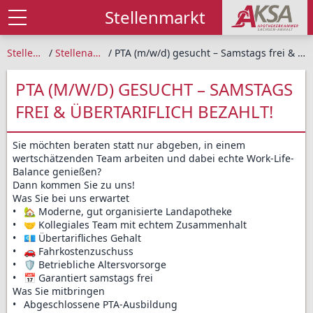
Stellenmarkt
Stellenmarkt
Stellenangebote
PTA (m/w/d) gesucht – Samstags frei & übertariflich bezahlt!
PTA (M/W/D) GESUCHT – SAMSTAGS
FREI & ÜBERTARIFLICH BEZAHLT!
Sie möchten beraten statt nur abgeben, in einem 
wertschätzenden Team arbeiten und dabei echte Work-Life-
Balance genießen?

Dann kommen Sie zu uns!

Was Sie bei uns erwartet

•	🏡 Moderne, gut organisierte Landapotheke

•	🤝 Kollegiales Team mit echtem Zusammenhalt

•	💶 Übertarifliches Gehalt

•	🚗 Fahrkostenzuschuss

•	🛡️ Betriebliche Altersvorsorge

•	📅 Garantiert samstags frei

Was Sie mitbringen

•	Abgeschlossene PTA-Ausbildung
