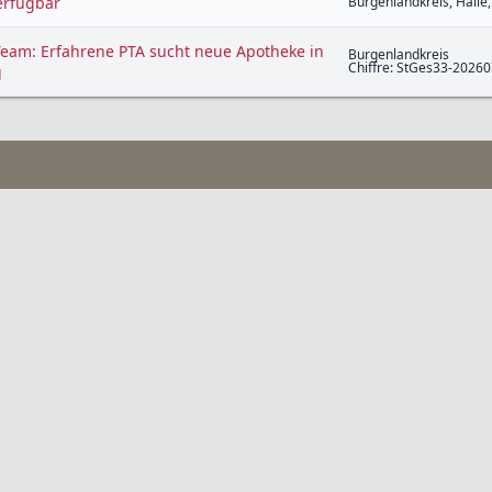
erfügbar
Burgenlandkreis, Halle,
Team: Erfahrene PTA sucht neue Apotheke in
Burgenlandkreis
Chiffre: StGes33-2026
g