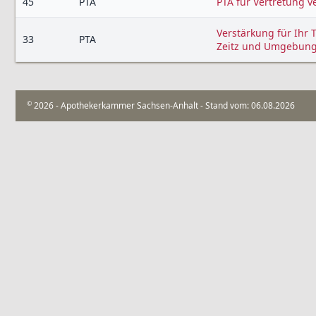
45
PTA
PTA für Vertretung v
Verstärkung für Ihr 
33
PTA
Zeitz und Umgebun
©
2026 - Apothekerkammer Sachsen-Anhalt - Stand vom: 06.08.2026