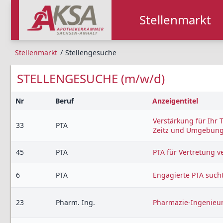
Stellenmarkt
Stellenmarkt
Stellengesuche
STELLENGESUCHE
(m/w/d)
Nr
Beruf
Anzeigentitel
Verstärkung für Ihr 
33
PTA
Zeitz und Umgebun
45
PTA
PTA für Vertretung v
6
PTA
Engagierte PTA such
23
Pharm. Ing.
Pharmazie-Ingenieuri