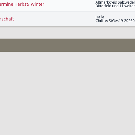
Altmarkkreis Salzwedel,
Termine Herbst/ Winter
Bitterfeld und 11 weite
Halle
nschaft
Chiffre: StGes19-2026